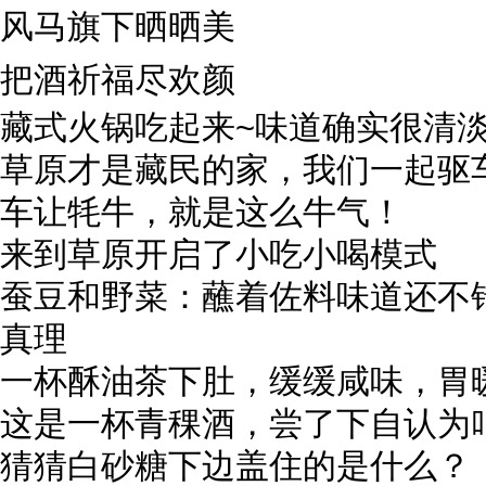
风马旗下晒晒美
把酒祈福尽欢颜
藏式火锅吃起来~味道确实很清
草原才是藏民的家，我们一起驱
车让牦牛，就是这么牛气！
来到草原开启了小吃小喝模式
蚕豆和野菜：蘸着佐料味道还不
真理
一杯酥油茶下肚，缓缓咸味，胃
这是一杯青稞酒，尝了下自认为
猜猜白砂糖下边盖住的是什么？