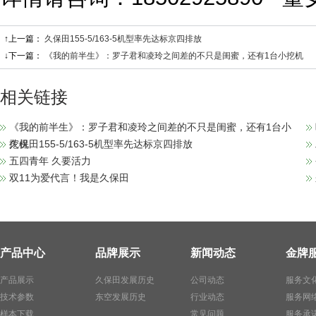
↑上一篇：
久保田155-5/163-5机型率先达标京四排放
↓下一篇：
《我的前半生》：罗子君和凌玲之间差的不只是闺蜜，还有1台小挖机
相关链接
《我的前半生》：罗子君和凌玲之间差的不只是闺蜜，还有1台小
挖机
久保田155-5/163-5机型率先达标京四排放
五四青年 久要活力
双11为爱代言！我是久保田
产品中心
品牌展示
新闻动态
金牌
产品展示
久保田发展历史
公司动态
服务文
技术参数
东空发展历史
行业动态
服务网
样本下载
常见问题
服务承