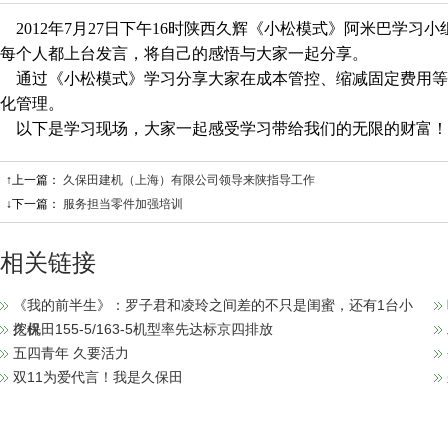
2012年7月27日下午16时陕西久辉《小松模式》阿米巴学习
每个人都上台发言，将自己的感悟与大家一起分享。
通过《小松模式》学习分享大家在成本管控、缩减固定费用等
化管理。
以下是学习现场，大家一起感受学习带给我们的无限的财富！
↑上一篇：
久保田建机（上海）有限公司领导来陕指导工作
↓下一篇：
服务担当零件加强培训
相关链接
《我的前半生》：罗子君和凌玲之间差的不只是闺蜜，还有1台小
挖机
久保田155-5/163-5机型率先达标京四排放
五四青年 久要活力
双11为爱代言！我是久保田